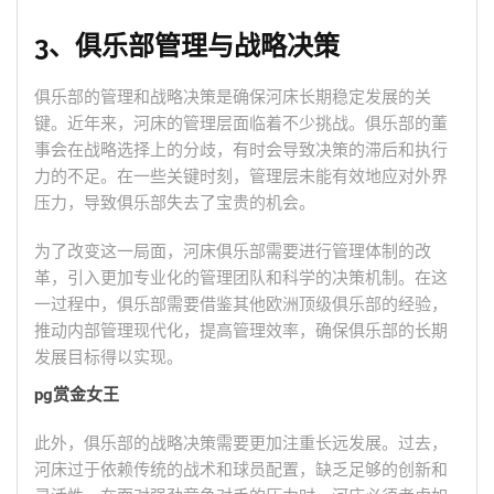
3、俱乐部管理与战略决策
俱乐部的管理和战略决策是确保河床长期稳定发展的关
键。近年来，河床的管理层面临着不少挑战。俱乐部的董
事会在战略选择上的分歧，有时会导致决策的滞后和执行
力的不足。在一些关键时刻，管理层未能有效地应对外界
压力，导致俱乐部失去了宝贵的机会。
为了改变这一局面，河床俱乐部需要进行管理体制的改
革，引入更加专业化的管理团队和科学的决策机制。在这
一过程中，俱乐部需要借鉴其他欧洲顶级俱乐部的经验，
推动内部管理现代化，提高管理效率，确保俱乐部的长期
发展目标得以实现。
pg赏金女王
此外，俱乐部的战略决策需要更加注重长远发展。过去，
河床过于依赖传统的战术和球员配置，缺乏足够的创新和