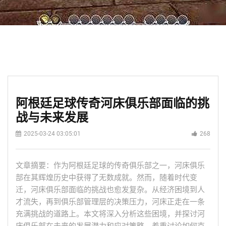
阿根廷足球传奇河床俱乐部面临的挑
战与未来发展
2025-03-24 03:05:01
268
文章摘要：作为阿根廷足球的传奇俱乐部之一，河床俱乐
部在其辉煌历史中获得了无数成就。然而，随着时代变
迁，河床俱乐部面临的挑战也愈发复杂。从经济困境到人
才流失，再到俱乐部管理层的决策压力，河床正走在一条
充满挑战的道路上。本文将深入分析这些困境，并探讨河