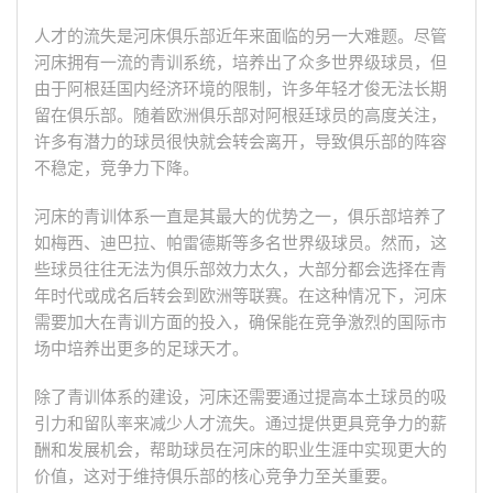
人才的流失是河床俱乐部近年来面临的另一大难题。尽管
河床拥有一流的青训系统，培养出了众多世界级球员，但
由于阿根廷国内经济环境的限制，许多年轻才俊无法长期
留在俱乐部。随着欧洲俱乐部对阿根廷球员的高度关注，
许多有潜力的球员很快就会转会离开，导致俱乐部的阵容
不稳定，竞争力下降。
河床的青训体系一直是其最大的优势之一，俱乐部培养了
如梅西、迪巴拉、帕雷德斯等多名世界级球员。然而，这
些球员往往无法为俱乐部效力太久，大部分都会选择在青
年时代或成名后转会到欧洲等联赛。在这种情况下，河床
需要加大在青训方面的投入，确保能在竞争激烈的国际市
场中培养出更多的足球天才。
除了青训体系的建设，河床还需要通过提高本土球员的吸
引力和留队率来减少人才流失。通过提供更具竞争力的薪
酬和发展机会，帮助球员在河床的职业生涯中实现更大的
价值，这对于维持俱乐部的核心竞争力至关重要。