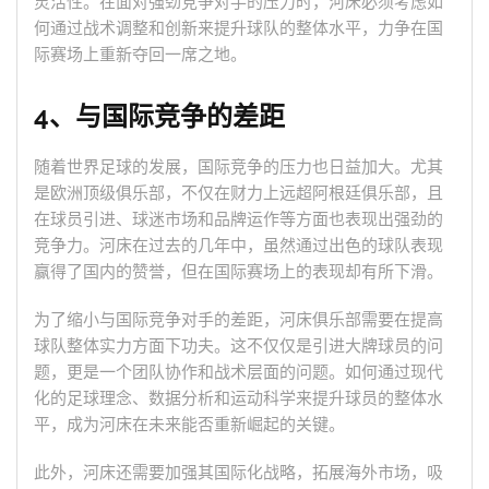
灵活性。在面对强劲竞争对手的压力时，河床必须考虑如
何通过战术调整和创新来提升球队的整体水平，力争在国
际赛场上重新夺回一席之地。
4、与国际竞争的差距
随着世界足球的发展，国际竞争的压力也日益加大。尤其
是欧洲顶级俱乐部，不仅在财力上远超阿根廷俱乐部，且
在球员引进、球迷市场和品牌运作等方面也表现出强劲的
竞争力。河床在过去的几年中，虽然通过出色的球队表现
赢得了国内的赞誉，但在国际赛场上的表现却有所下滑。
为了缩小与国际竞争对手的差距，河床俱乐部需要在提高
球队整体实力方面下功夫。这不仅仅是引进大牌球员的问
题，更是一个团队协作和战术层面的问题。如何通过现代
化的足球理念、数据分析和运动科学来提升球员的整体水
平，成为河床在未来能否重新崛起的关键。
此外，河床还需要加强其国际化战略，拓展海外市场，吸