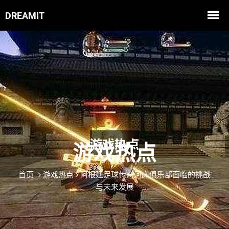
游戏热点
首页
游戏热点
阿根廷足球传奇河床俱乐部面临的挑战
与未来发展