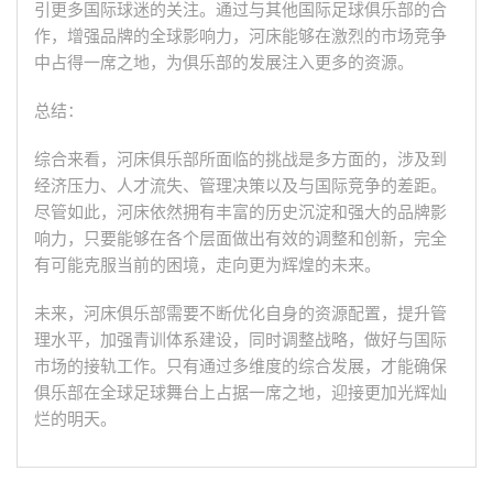
引更多国际球迷的关注。通过与其他国际足球俱乐部的合
作，增强品牌的全球影响力，河床能够在激烈的市场竞争
中占得一席之地，为俱乐部的发展注入更多的资源。
总结：
综合来看，河床俱乐部所面临的挑战是多方面的，涉及到
经济压力、人才流失、管理决策以及与国际竞争的差距。
尽管如此，河床依然拥有丰富的历史沉淀和强大的品牌影
响力，只要能够在各个层面做出有效的调整和创新，完全
有可能克服当前的困境，走向更为辉煌的未来。
未来，河床俱乐部需要不断优化自身的资源配置，提升管
理水平，加强青训体系建设，同时调整战略，做好与国际
市场的接轨工作。只有通过多维度的综合发展，才能确保
俱乐部在全球足球舞台上占据一席之地，迎接更加光辉灿
烂的明天。