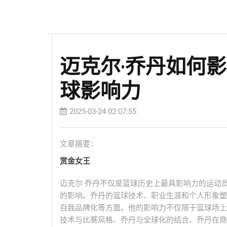
迈克尔·乔丹如何
球影响力
2025-03-24 02:07:55
文章摘要：
赏金女王
迈克尔·乔丹不仅是篮球历史上最具影响力的运动
的影响。乔丹的篮球技术、职业生涯和个人形象塑
自我品牌化等方面。他的影响力不仅限于篮球场上
技术与比赛风格、乔丹与全球化的结合、乔丹在商