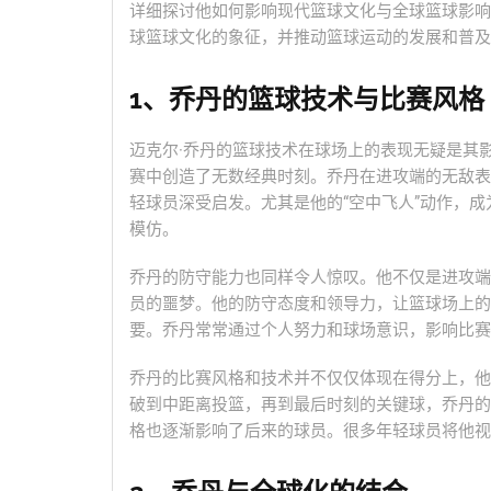
详细探讨他如何影响现代篮球文化与全球篮球影响
球篮球文化的象征，并推动篮球运动的发展和普及
1、乔丹的篮球技术与比赛风格
迈克尔·乔丹的篮球技术在球场上的表现无疑是其
赛中创造了无数经典时刻。乔丹在进攻端的无敌表
轻球员深受启发。尤其是他的“空中飞人”动作，
模仿。
乔丹的防守能力也同样令人惊叹。他不仅是进攻端
员的噩梦。他的防守态度和领导力，让篮球场上的
要。乔丹常常通过个人努力和球场意识，影响比赛
乔丹的比赛风格和技术并不仅仅体现在得分上，他
破到中距离投篮，再到最后时刻的关键球，乔丹的
格也逐渐影响了后来的球员。很多年轻球员将他视