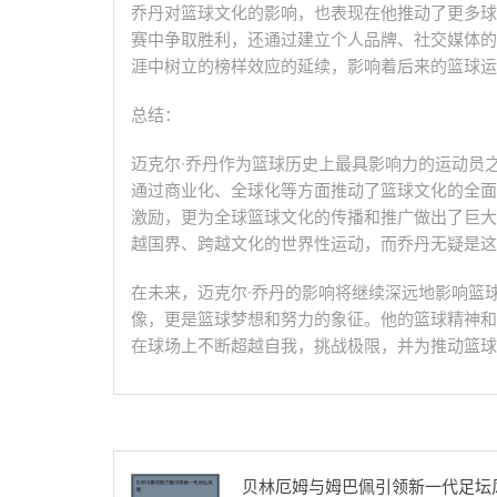
乔丹对篮球文化的影响，也表现在他推动了更多球
赛中争取胜利，还通过建立个人品牌、社交媒体的
涯中树立的榜样效应的延续，影响着后来的篮球运
总结：
迈克尔·乔丹作为篮球历史上最具影响力的运动员
通过商业化、全球化等方面推动了篮球文化的全面
激励，更为全球篮球文化的传播和推广做出了巨大
越国界、跨越文化的世界性运动，而乔丹无疑是这
在未来，迈克尔·乔丹的影响将继续深远地影响篮
像，更是篮球梦想和努力的象征。他的篮球精神和
在球场上不断超越自我，挑战极限，并为推动篮球
贝林厄姆与姆巴佩引领新一代足坛