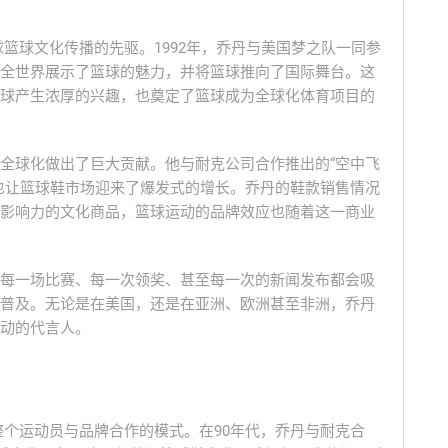
篮球文化传播的先驱。1992年，乔丹与美国梦之队一同参
向全世界展示了篮球的魅力，并将篮球推向了国际舞台。这
球产生浓厚的兴趣，也奠定了篮球成为全球化体育项目的
全球化做出了巨大贡献。他与耐克公司合作推出的“空中飞
也让篮球鞋市场迎来了爆发式的增长。乔丹的鞋款销售情况
影响力的文化商品，篮球运动的品牌效应也随着这一商业
每一场比赛、每一次领奖、甚至每一次的新闻发布都会吸
普及。无论是在美国，还是在亚洲、欧洲甚至非洲，乔丹
动的代言人。
整个运动员与品牌合作的模式。在90年代，乔丹与耐克合