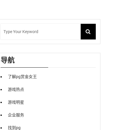
导航
了解pg赏金女王
游戏热点
游戏明星
企业服务
找到pg