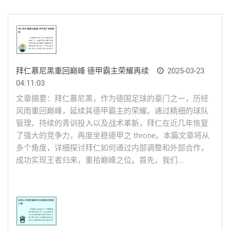
拜仁慕尼黑重回巅峰 德甲霸主荣耀再续
2025-03-23
04:11:03
文章摘要：拜仁慕尼黑，作为德国足球的豪门之一，历经
风雨重回巅峰，延续其德甲霸主的荣耀。通过精细的球队
管理、持续的青训投入以及战术革新，拜仁在近几年恢复
了强大的竞争力，再度坐稳德甲之 throne。本篇文章将从
多个角度，详细探讨拜仁如何通过内部调整和外部合作，
成功实现王者归来，重拾巅峰之位。首先，我们...