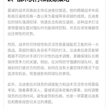
曼城的战术风格由主帅瓜迪奥拉塑造，他的精细战术布局
和高压逼抢风格一直以来为曼城带来卓越的成绩。瓜迪奥
拉的球队强调控球、快速反击和高位逼抢，这种战术打法
使得曼城在面对强队时也能保持控制，并且在进攻端展现
出压倒性的优势。
然而，战术的可持续性和灵活性是曼城能否卫冕的另一大
挑战。英超的强队各自有不同的打法，瓜迪奥拉是否能够
根据不同的对手进行针对性的战术调整，是确保球队长期
保持竞争力的关键。例如，在对阵防守强硬的球队时，曼
城如何打破对方的防线，如何在没有大量控球的情况下创
造进攻机会，将直接影响到球队的表现。
此外，瓜迪奥拉对球员的调度能力和战术灵活性也将面临
考验。随着赛季深入，曼城将迎来密集的赛事，如何调整
球员的出场时间，避免疲劳和伤病，也是一项需要瓜迪奥
拉和教练组密切关注的课题。