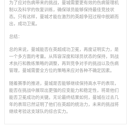
为了应对伤病带来的挑战，曼城需要更有效的伤病管理机
制以及科学的恢复训练，确保球员能够保持最佳竞技状
态。只有这样，曼城才能在激烈的英超争冠过程中脱颖而
出，成功卫冕。
总结：
总的来说，曼城能否在英超成功卫冕，再度证明实力，是
一个多方面的考量。从阵容深度和球员状态的保持，到战
术执行和教练策略的调整，再到竞争对手的挑战以及伤病
管理，曼城需要全方位的策略来应对各种不确定因素。
随着赛季的推进，曼城是否能够继续保持高水平的表现，
能否在挑战中展现出更强的应变能力和稳定性，将是他们
能否卫冕成功的关键。无论最终结果如何，曼城在过去几
年的表现已然证明了他们在英超的统治力，未来的挑战将
继续考验这支球队的综合实力。