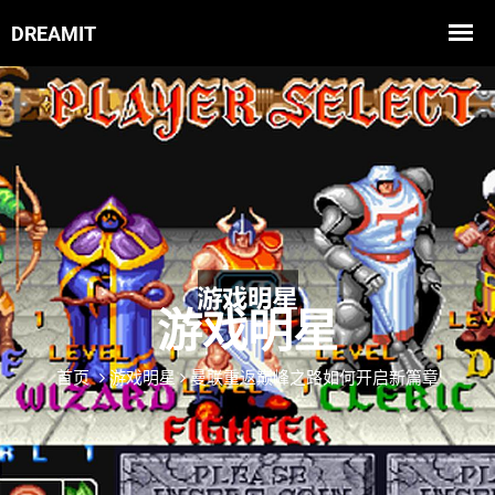
游戏明星
首页
游戏明星
曼联重返巅峰之路如何开启新篇章