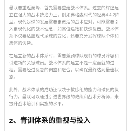
曼联要重返巅峰，首先需要重建战术体系。过去的辉煌建
立在强大的战术统治力上，例如弗格森时代的经典4-4-2阵
型。现代足球的发展需要更灵活的战术应对，可能需要引
入更现代化的战术理念，如高位逼抢和快速反击。战术体
系不仅要适应现代足球的变化，还要充分发挥球队个体和
集体的优势。
在建立新的战术体系时，需要兼顾球队现有的球员阵容和
引进新的关键球员。战术体系的建立不是一蹴而就的过
程，需要经过反复的调整和磨合，以确保最终达到最佳状
态。
此外，战术体系的成功还取决于教练组的能力和球员的执
行力。曼联可以通过引进世界级的教练和战术分析师，来
提升战术培训和实施的水平。
2、青训体系的重视与投入