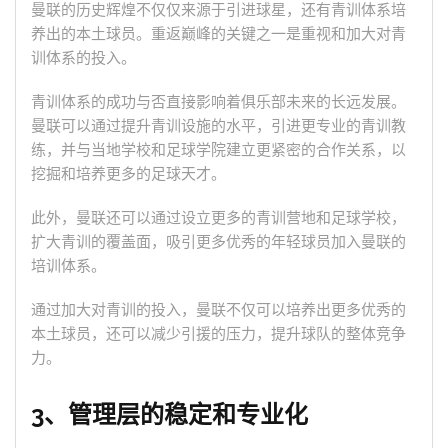
曼联的历史辉煌不仅仅来源于引进球星，还有青训体系培
养出的本土球员。重返巅峰的关键之一是重视和加大对青
训体系的投入。
青训体系的成功与否直接影响着俱乐部未来的长远发展。
曼联可以通过提升青训设施的水平，引进更专业的青训教
练，并与当地学校和足球学院建立更紧密的合作关系，以
挖掘和培养更多的足球天才。
此外，曼联还可以通过设立更多的青训营地和足球学校，
扩大青训的覆盖面，吸引更多优秀的年轻球员加入曼联的
培训体系。
通过加大对青训的投入，曼联不仅可以培养出更多优秀的
本土球员，还可以减少引援的压力，提升球队的整体竞争
力。
3、管理层的稳定和专业化