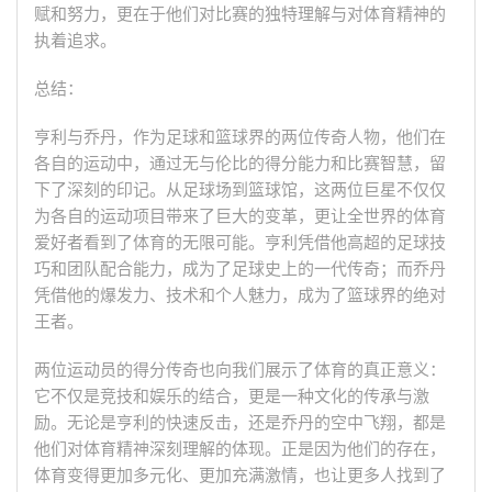
赋和努力，更在于他们对比赛的独特理解与对体育精神的
执着追求。
总结：
亨利与乔丹，作为足球和篮球界的两位传奇人物，他们在
各自的运动中，通过无与伦比的得分能力和比赛智慧，留
下了深刻的印记。从足球场到篮球馆，这两位巨星不仅仅
为各自的运动项目带来了巨大的变革，更让全世界的体育
爱好者看到了体育的无限可能。亨利凭借他高超的足球技
巧和团队配合能力，成为了足球史上的一代传奇；而乔丹
凭借他的爆发力、技术和个人魅力，成为了篮球界的绝对
王者。
两位运动员的得分传奇也向我们展示了体育的真正意义：
它不仅是竞技和娱乐的结合，更是一种文化的传承与激
励。无论是亨利的快速反击，还是乔丹的空中飞翔，都是
他们对体育精神深刻理解的体现。正是因为他们的存在，
体育变得更加多元化、更加充满激情，也让更多人找到了