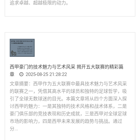
追求卓越、超越极限的动力。
西甲豪门的技术魅力与艺术风采 揭开五大联赛的精彩篇
章
2025-08-25 21:28:22
文章摘要：西甲作为五大联赛中最具技术魅力与艺术风采
的联赛之一，凭借其高水平的球员和独特的足球哲学，吸
引了全球无数球迷的目光。本篇文章将从四个方面深入探
讨西甲的魅力：一是其独特的技术风格和战术体系，二是
豪门俱乐部的竞技表现和历史成就，三是西甲对全球足球
市场的影响力，四是西甲未来发展的趋势与挑战。通过
分...