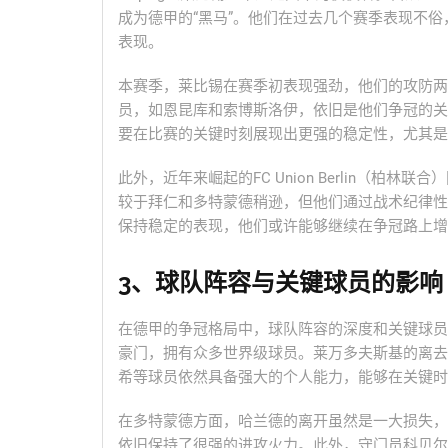
成为德甲的“黑马”。他们在过去几个赛季表现不
表现。
本赛季，莱比锡在赛季初表现强劲，他们的攻防两
员，如恩昆库和索博斯洛伊，依旧是他们争冠的关
要在比赛的关键时刻展现出更强的稳定性，尤其是
此外，近年来崛起的FC Union Berlin（
较于拜仁和多特蒙德稍逊，但他们通过战术纪律性
保持稳定的表现，他们或许能够继续在争冠路上增
3、球队阵容与关键球员的影响
在德甲的争冠格局中，球队阵容的深度和关键球员
豪门，拥有众多世界级球员。莱万多夫斯基的离去
希等球员依然具备强大的个人能力，能够在关键时
在多特蒙德方面，哈兰德的离开虽然是一大损失，
依旧保持了很强的进攻火力。此外，守门员科贝尔