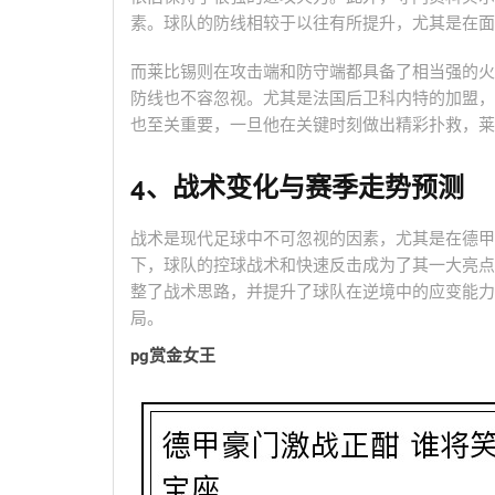
素。球队的防线相较于以往有所提升，尤其是在面
而莱比锡则在攻击端和防守端都具备了相当强的火
防线也不容忽视。尤其是法国后卫科内特的加盟，
也至关重要，一旦他在关键时刻做出精彩扑救，莱
4、战术变化与赛季走势预测
战术是现代足球中不可忽视的因素，尤其是在德甲
下，球队的控球战术和快速反击成为了其一大亮点
整了战术思路，并提升了球队在逆境中的应变能力
局。
pg赏金女王