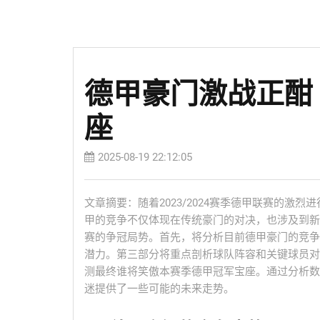
德甲豪门激战正酣
座
2025-08-19 22:12:05
文章摘要：随着2023/2024赛季德甲联赛的激
甲的竞争不仅体现在传统豪门的对决，也涉及到新
赛的争冠局势。首先，将分析目前德甲豪门的竞争
潜力。第三部分将重点剖析球队阵容和关键球员对
测最终谁将笑傲本赛季德甲冠军宝座。通过分析数
迷提供了一些可能的未来走势。