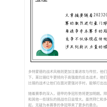
多特蒙德的战术风格则更加注重进攻与传控，他们
下，莱比锡红牛更倾向于高强度的反击战术，他们
比锡的战术让他们在面对更强对手时，能够打出出
随着赛季的深入，德甲的争冠形势将更加明朗。拜
和其他一些球队的挑战也日益增大。虽然拜仁和多
起，无疑为本赛季的争冠带来了更多的悬念。