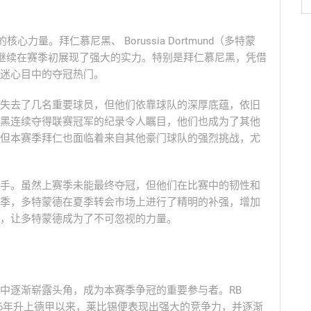
心力量。拜仁慕尼黑、 Borussia Dortmund（多特蒙
强队，继续在赛季初展现了强大的实力。特别是拜仁慕尼黑，凭借
迷心目中的夺冠热门。
失去了几名重要球员，但他们依靠球队的深厚底蕴，依旧
黑连续夺得联赛冠军的纪录令人瞩目，他们也成为了其他
但本赛季拜仁也面临着来自其他豪门球队的强烈挑战，尤
手。虽然上赛季未能最终夺冠，但他们在比赛中的韧性和
季，多特蒙德在夏季转会市场上进行了精明的补强，增加
，让多特蒙德成为了不可忽视的力量。
中逐渐崭露头角，成为本赛季争冠的重要参与者。RB
2016年升上德甲以来，莱比锡便表现出强大的竞争力，并逐渐