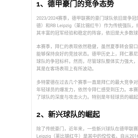
1、德甲豪门的竞争态势
2023/2024赛季，德甲联赛的豪门球队依旧是争冠的核
德）和RB Leipzig（莱比锡红牛）作为传统
其丰富的冠军经验和稳定的阵容，依旧是大多数球
本赛季，拜仁的表现依然稳健，虽然夏季转会窗口
能够保持良好的竞技状态。德甲历史上，拜仁慕尼
球队的争冠标杆。然而，尽管球队整体实力强大，
其是在客场表现上有所波动。
多特蒙德在过去几个赛季一直是拜仁的最大竞争对
年轻球员的爆发力，依然令拜仁感受到压力。本赛
了球队的深度与攻击火力。特别是年轻球员的崛起
2、新兴球队的崛起
除了传统豪门，近年来，一些新兴球队在德甲联赛
Leipzig（莱比锡红牛）是其中的佼佼者。自从