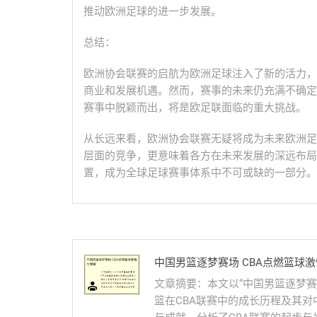
推动欧洲足球的进一步发展。
总结：
欧洲协会联赛的启航为欧洲足球注入了新的活力，
商业和发展机遇。然而，赛事的未来仍充满不确定
赛事中脱颖而出，将是欧足联面临的重大挑战。
从长远来看，欧洲协会联赛无疑将成为未来欧洲足
层面的竞争，更意味着各方在未来发展的深远布局
置，成为全球足球赛事体系中不可或缺的一部分。
中国男篮逐梦赛场 CBA点燃篮球
文章摘要：本文以“中国男篮逐梦赛
篮在CBA联赛中的成长历程及其