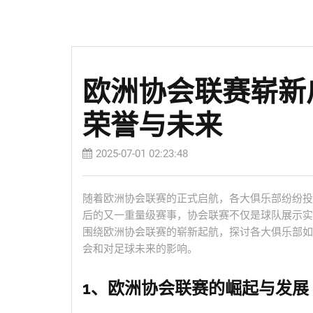
欧洲协会联赛崭新
荣誉与未来
2025-07-01 02:23:48
随着欧洲协会联赛的正式启航，各大俱乐部纷纷投
后的又一重量级赛事，协会联赛不仅是球队展示实
围绕欧洲协会联赛的崭新起航，探讨各大俱乐部如
会和对足球未来的影响。
1、欧洲协会联赛的崛起与发展