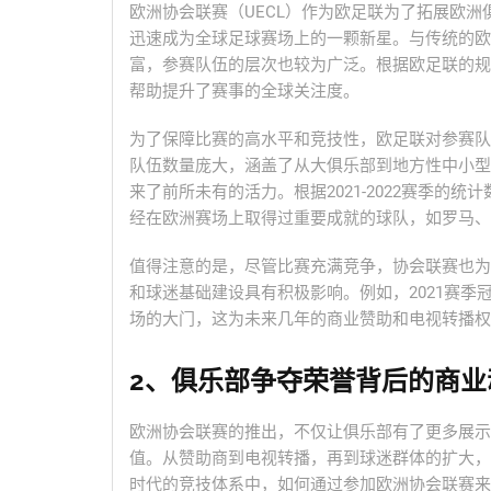
欧洲协会联赛（UECL）作为欧足联为了拓展欧洲
迅速成为全球足球赛场上的一颗新星。与传统的欧
富，参赛队伍的层次也较为广泛。根据欧足联的规
帮助提升了赛事的全球关注度。
为了保障比赛的高水平和竞技性，欧足联对参赛队
队伍数量庞大，涵盖了从大俱乐部到地方性中小型
来了前所未有的活力。根据2021-2022赛季的
经在欧洲赛场上取得过重要成就的球队，如罗马、
值得注意的是，尽管比赛充满竞争，协会联赛也为
和球迷基础建设具有积极影响。例如，2021赛
场的大门，这为未来几年的商业赞助和电视转播权
2、俱乐部争夺荣誉背后的商业
欧洲协会联赛的推出，不仅让俱乐部有了更多展示
值。从赞助商到电视转播，再到球迷群体的扩大，
时代的竞技体系中，如何通过参加欧洲协会联赛来