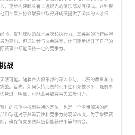
入，逐步构建起具有长远眼光的俱乐部发展模式。这种模
他们在欧洲协会联赛中取得好成绩提供了坚实的人才保
经验，提升球队的战术层次和执行力。拿英超的托特纳姆
最为突出，但通过参与协会联赛，他们逐步提升了自己的
际赛事中都能保持一定的竞争力。
挑战
无限可能。随着各大俱乐部的深入参与，比赛的质量和商
挑战。首先，如何保持比赛的公平性和竞技水平，是赛事
优势过于明显，可能会导致赛事失去吸引力。
赛）的竞争中找到独特的定位，也是一个亟待解决的问
部和球迷对于其重要性和竞争力持观望态度。为了增强赛
则，确保每支参赛队伍都能获得平等的机会。