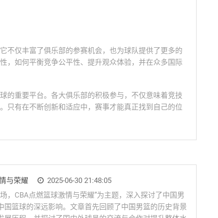
它不仅丰富了俱乐部的参赛机会，也为球队提供了更多的
性，如何平衡竞争公平性、提升观众体验，并在众多国际
球的重要平台。各大俱乐部的积极参与，不仅意味着竞技
。只有在不断创新和适应中，赛事才能真正找到自己的位
激情与荣耀
2025-06-30 21:48:05
场，CBA点燃篮球激情与荣耀”为主题，深入探讨了中国男
对中国篮球的深远影响。文章首先回顾了中国男篮的历史背景