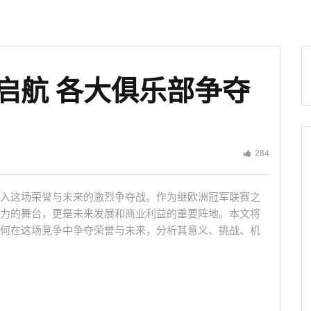
启航 各大俱乐部争夺
284
入这场荣誉与未来的激烈争夺战。作为继欧洲冠军联赛之
力的舞台，更是未来发展和商业利益的重要阵地。本文将
何在这场竞争中争夺荣誉与未来，分析其意义、挑战、机