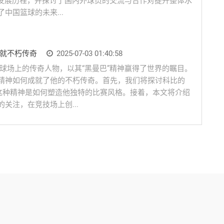
与发展历程，并探讨了国内外球员的交流与合作对提升整体水
中国篮球的未来...
成就不朽传奇
2025-07-03 01:40:58
球场上的传奇人物，以其“黑曼巴”精神赢得了世界的瞩目。
精神如何成就了他的不朽传奇。首先，我们将探讨科比的
析这种精神是如何塑造他独特的比赛风格。接着，本文将介绍
关注，在竞技场上创...