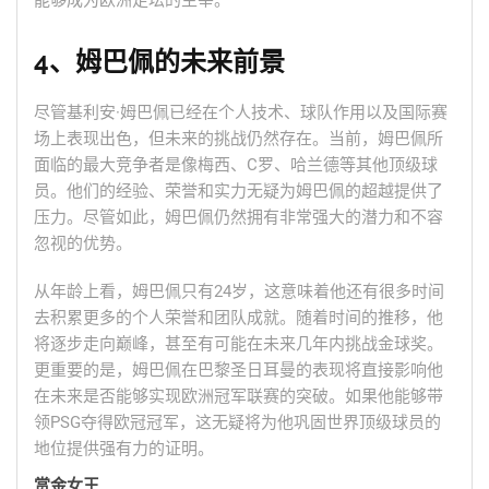
能够成为欧洲足坛的主宰。
4、姆巴佩的未来前景
尽管基利安·姆巴佩已经在个人技术、球队作用以及国际赛
场上表现出色，但未来的挑战仍然存在。当前，姆巴佩所
面临的最大竞争者是像梅西、C罗、哈兰德等其他顶级球
员。他们的经验、荣誉和实力无疑为姆巴佩的超越提供了
压力。尽管如此，姆巴佩仍然拥有非常强大的潜力和不容
忽视的优势。
从年龄上看，姆巴佩只有24岁，这意味着他还有很多时间
去积累更多的个人荣誉和团队成就。随着时间的推移，他
将逐步走向巅峰，甚至有可能在未来几年内挑战金球奖。
更重要的是，姆巴佩在巴黎圣日耳曼的表现将直接影响他
在未来是否能够实现欧洲冠军联赛的突破。如果他能够带
领PSG夺得欧冠冠军，这无疑将为他巩固世界顶级球员的
地位提供强有力的证明。
赏金女王