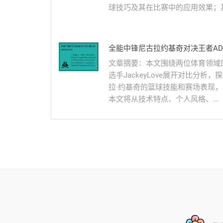
球技巧及其在比赛中的应用效果；其
全能中锋尼古拉约基奇对决王者ADC J
文章摘要：本文围绕两位体育领域的顶
选手JackeyLove展开对比分
拉·约基奇的篮球技能和赛场表现，以
本文将从技术特点、个人风格、...