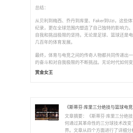
总结：
从贝利到梅西、乔丹到库里、Faker到Uzi，
纪录，更在全球范围内塑造了自己独特的影响力。
自我和挑战极限的坚持。无论是足球、篮球还是电
几百年的体育发展。
最终，体育与电竞之间的传奇人物都共同传递出一
的奋斗和对自我极限的不断挑战。无论时代如何变
赏金女王
《斯蒂芬·库里三分绝技与篮球电
文章摘要：《斯蒂芬·库里三分绝
何通过其革命性的三分球技术改变
界。文章从四个方面进行了详细分