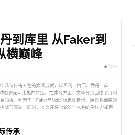
到库里 从Faker到
奇纵横巅峰
4514
中几位传奇人物的巅峰成就，以贝利、梅西、乔丹、库
自的领域取得无可比拟的辉煌。在体育方面，文章分别回顾了贝利
领域，则聚焦了Faker与Uzi的标志性表现。通过多维度的
挑战与突破。同时，本文还将讨论这些人物的影响力如何
际传承