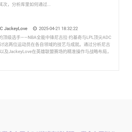
次，分析库里如何通过...
ackeyLove
2025-04-21 18:32:22
级选手——NBA全能中锋尼古拉·约基奇与LPL顶尖ADC
析，探讨这两位运动员在各自领域的技艺与成就。通过分析尼古
及JackeyLove在英雄联盟赛场的精准操作与战略布局，