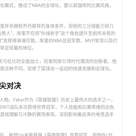
化模式，推动了NBA的全球化，更以其强悍的比赛风格，
里并非拥有乔丹那样的身体条件，但他的三分球能力却几
男人”，库里不仅将“外线射手”这个角色提升至前所未有的
”发挥得淋漓尽致。库里的NBA总冠军数、MVP奖项以及打
举足轻重的地位。
无与伦比的全能战士，后者则是引领时代潮流的创新者。他
是这种不同，促使了篮球这一运动的快速发展和全球化。
顶尖对决
位人物。Faker作为《英雄联盟》历史上最伟大的选手之一，
便带领SKT战队多次获得世界冠军，个人技能和比赛思维的出色
游戏理解与冷静的赛场表现，深刻影响着后来的电竞选手
象征。虽然Uzi未能获得《英雄联盟》世界冠军，但他在LPL