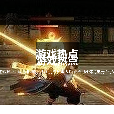
游戏热点
游戏热点
从贝利到梅西 从乔丹到库里 从Faker到Uzi 体育电竞传