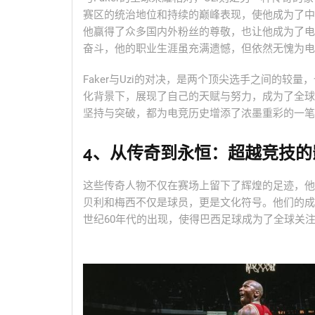
赛区的统治地位和持续的巅峰表现，使他成为了中国
他赢得了众多国内外粉丝的尊敬，也让他成为了电
奋斗，他的职业生涯虽充满遗憾，但依然无愧为电
Faker与Uzi的对决，是两个顶尖选手之间的
化背景下，展现了自己的天赋与努力，成为了全球电
坚持与突破，都为电竞历史增添了浓墨重彩的一笔
4、从传奇到永恒：超越竞技的
这些传奇人物不仅在赛场上留下了辉煌的足迹，他
贝利和梅西不仅是球员，更是文化符号。他们的成
世纪60年代的出现，使得巴西足球成为了全球关