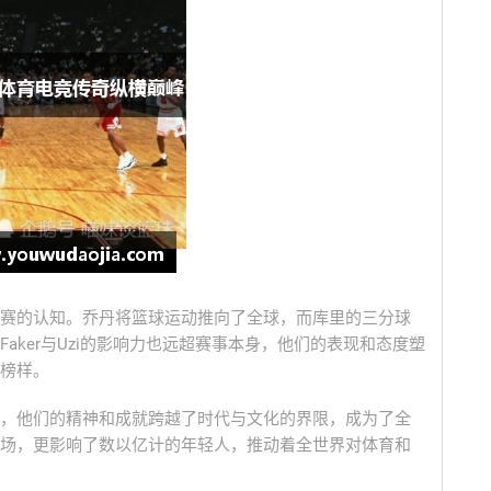
赛的认知。乔丹将篮球运动推向了全球，而库里的三分球
aker与Uzi的影响力也远超赛事本身，他们的表现和态度塑
榜样。
，他们的精神和成就跨越了时代与文化的界限，成为了全
场，更影响了数以亿计的年轻人，推动着全世界对体育和