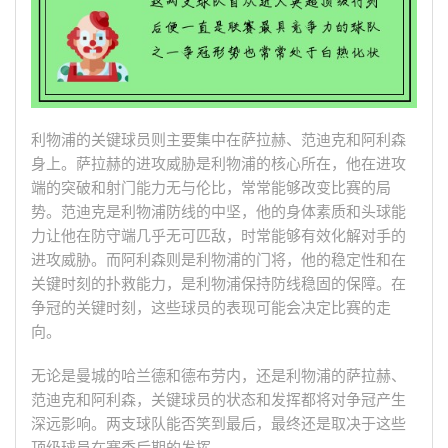
利物浦的关键球员则主要集中在萨拉赫、范迪克和阿利森
身上。萨拉赫的进攻威胁是利物浦的核心所在，他在进攻
端的突破和射门能力无与伦比，常常能够改变比赛的局
势。范迪克是利物浦防线的中坚，他的身体素质和头球能
力让他在防守端几乎无可匹敌，时常能够有效化解对手的
进攻威胁。而阿利森则是利物浦的门将，他的稳定性和在
关键时刻的扑救能力，是利物浦保持防线稳固的保障。在
争冠的关键时刻，这些球员的表现可能会决定比赛的走
向。
无论是曼城的哈兰德和德布劳内，还是利物浦的萨拉赫、
范迪克和阿利森，关键球员的状态和发挥都将对争冠产生
深远影响。两支球队能否笑到最后，最终还是取决于这些