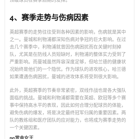
顶级球员在赛季后期的发挥。
4、赛季走势与伤病因素
英超赛季的走势往往受到各种因素的影响，伤病就是其中
之一。曼城和利物浦都深知伤病对争冠的巨大影响。在过
去几个赛季中，利物浦就曾因伤病困扰而在关键时刻掉
队，尤其是在防线人员短缺时，利物浦的整体实力受到了
严重影响。而曼城虽然阵容深度足够，但哈兰德的健康状
况始终是他们的一个隐忧。作为球队的进攻核心，哈兰德
如果遭遇伤病困扰，曼城的进攻体系将受到很大影响。
此外，英超赛季的节奏非常紧密，双线作战也是各大强队
面临的挑战。曼城和利物浦都需要在英超、欧冠等多个赛
事中保持高水平的表现，因此如何合理分配球员的体能，
避免伤病的爆发，将是决定最终冠军归属的重要因素。两
队的教练组和医疗团队的应对能力，也将成为赛季走势的
一个关键因素。
pg赏金女王