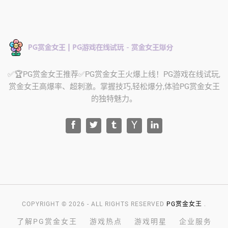
✅🏆PG赏金女王推荐✅PG赏金女王火爆上线！PG游戏在线试玩,
赏金女王高爆率、超刺激。掌握技巧,轻松爆分,体验PG赏金女王
的独特魅力。
COPYRIGHT © 2026 - ALL RIGHTS RESERVED
PG赏金女王
.
了解PG赏金女王
游戏热点
游戏明星
企业服务