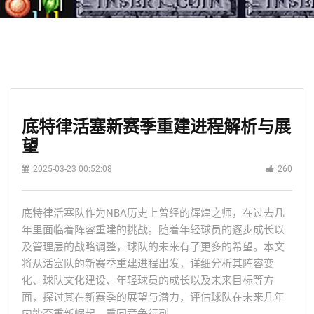
底特律活塞新赛季重建进程解析与展
望
2025-03-23 00:52:08
260
底特律活塞队作为NBA历史上曾经的辉煌之师，在过去几
年里面临着阵容重建的挑战。随着年轻球员的逐步成长以
及管理层的战略调整，球队的未来有了更多的希望。本文
将从活塞队的新赛季重建进程出发，详细分析其阵容变
化、球队文化建设、年轻球员的成长以及未来目标等方
面，探讨其在新赛季的展望与潜力，评估球队在未来几年