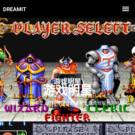
游戏明星
首页
游戏明星
底特律活塞新赛季重建进程解析与展望