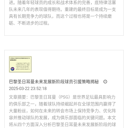
进。随着年轻球员的成长和战术体系的完善，底特律活塞
队未来几年的表现值得期待。重建的最终目标是成为一支
具有长期竞争力的球队，而这个过程也将是一个持续磨
砺、不断进步的过程。
巴黎圣日耳曼未来发展新阶段球员引援策略揭秘
2025-03-22 23:52:18
文章摘要：巴黎圣日耳曼（PSG）是世界足坛最具影响力
的俱乐部之一，随着球队持续崛起并在全球范围内赢得了
大量粉丝，如何在未来的转会市场上保持竞争力、优化阵
容并推动球队的发展，成为俱乐部面临的关键问题。本文
将从四个方面深入分析巴黎圣日耳曼未来发展新阶段的球