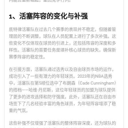
内能否重新崛起，重回竞争行列。
1、活塞阵容的变化与补强
底特律活塞队在过去几个赛季的表现并不稳定，但随着管
理层的不断调整，球队在人员配置上进行了多次补强。这
些变化不仅体现在球员的引进上，还包括阵容的深度和多
样性。活塞队的首要任务是填补核心球员的缺失，确保新
赛季阵容的稳定性。
在引援方面，活塞队通过选秀以及自由球员市场的运作，
成功引入了一些有潜力的年轻球员。2023年的NBA选秀
中，活塞队在第5顺位选中了布朗森（Cade Cunningham）
的搭档——哈维·丹尼斯，这位年轻球员的加盟为球队提供
了更多的进攻选择和防守强度。此外，活塞队还在自由市
场签下了几名经验丰富的角色球员，为年轻阵容增添了稳
重的气氛。
这些补强不仅增强了活塞队的整体阵容深度，还为球队的