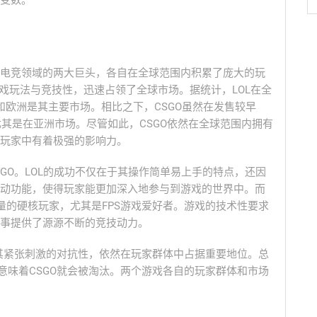
变数。
电竞领域的两大巨头，各自在全球范围内积累了庞大的玩
游戏玩法与竞技性，迅速占领了全球市场。据统计，LOL在全
和欧洲是其主要市场。相比之下，CSGO虽然在发售较早
尤其是在亚洲市场。尽管如此，CSGO依然在全球范围内拥有
玩家中有着极强的影响力。
SGO。LOL的成功不仅在于其操作简单易上手的特点，还因
动功能，使得玩家能更加深入地参与到游戏的世界中。而
量的硬核玩家，尤其是FPS游戏爱好者。游戏的技术性要求
事提供了源源不断的竞技动力。
借其紧张刺激的对抗性，依然在玩家群体中占据重要地位。总
意味着CSGO就会被淘汰。两个游戏各自的玩家群体和市场