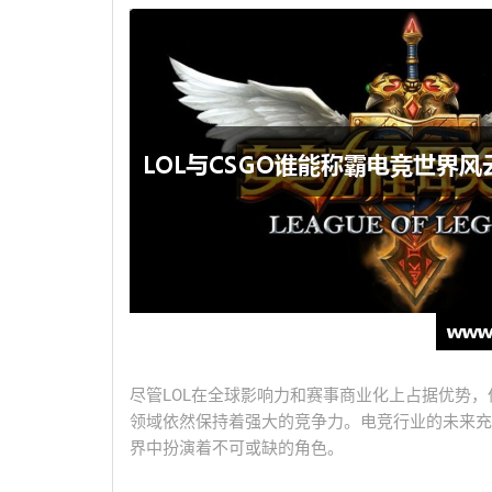
尽管LOL在全球影响力和赛事商业化上占据优势，
领域依然保持着强大的竞争力。电竞行业的未来充
界中扮演着不可或缺的角色。