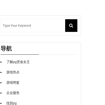
导航
了解pg赏金女王
游戏热点
游戏明星
企业服务
找到pg