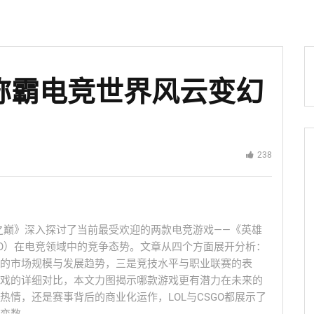
能称霸电竞世界风云变幻
238
技之巅》深入探讨了当前最受欢迎的两款电竞游戏——《英雄
GO）在电竞领域中的竞争态势。文章从四个方面展开分析：
的市场规模与发展趋势，三是竞技水平与职业联赛的表
戏的详细对比，本文力图揭示哪款游戏更有潜力在未来的
情，还是赛事背后的商业化运作，LOL与CSGO都展示了