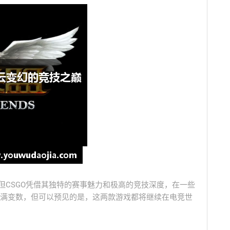
但CSGO凭借其独特的赛事魅力和极高的竞技深度，在一些
满变数，但可以预见的是，这两款游戏都将继续在电竞世