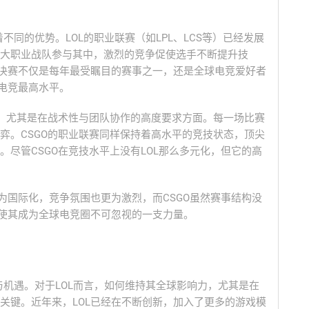
着不同的优势。LOL的职业联赛（如LPL、LCS等）已经发展
大职业战队参与其中，激烈的竞争促使选手不断提升技
总决赛不仅是每年最受瞩目的赛事之一，还是全球电竞爱好者
球电竞最高水平。
力，尤其是在战术性与团队协作的高度要求方面。每一场比赛
弈。CSGO的职业联赛同样保持着高水平的竞技状态，顶尖
尽管CSGO在竞技水平上没有LOL那么多元化，但它的高
为国际化，竞争氛围也更为激烈，而CSGO虽然赛事结构没
性使其成为全球电竞圈不可忽视的一支力量。
战与机遇。对于LOL而言，如何维持其全球影响力，尤其是在
关键。近年来，LOL已经在不断创新，加入了更多的游戏模