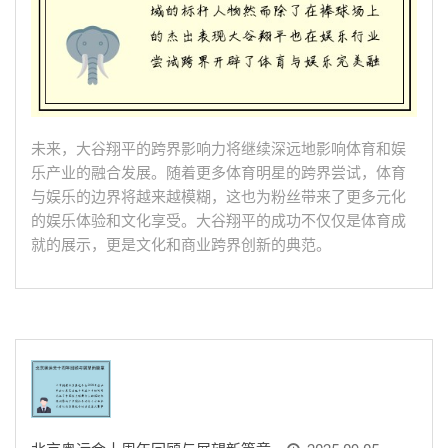
未来，大谷翔平的跨界影响力将继续深远地影响体育和娱
乐产业的融合发展。随着更多体育明星的跨界尝试，体育
与娱乐的边界将越来越模糊，这也为粉丝带来了更多元化
的娱乐体验和文化享受。大谷翔平的成功不仅仅是体育成
就的展示，更是文化和商业跨界创新的典范。