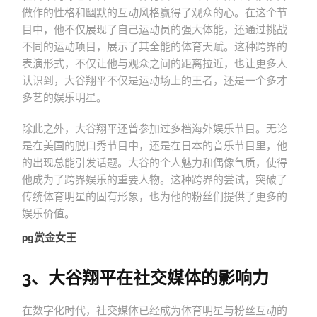
做作的性格和幽默的互动风格赢得了观众的心。在这个节
目中，他不仅展现了自己运动员的强大体能，还通过挑战
不同的运动项目，展示了其全能的体育天赋。这种跨界的
表演形式，不仅让他与观众之间的距离拉近，也让更多人
认识到，大谷翔平不仅是运动场上的王者，还是一个多才
多艺的娱乐明星。
除此之外，大谷翔平还曾参加过多档海外娱乐节目。无论
是在美国的脱口秀节目中，还是在日本的音乐节目里，他
的出现总能引发话题。大谷的个人魅力和偶像气质，使得
他成为了跨界娱乐的重要人物。这种跨界的尝试，突破了
传统体育明星的固有形象，也为他的粉丝们提供了更多的
娱乐价值。
pg赏金女王
3、大谷翔平在社交媒体的影响力
在数字化时代，社交媒体已经成为体育明星与粉丝互动的