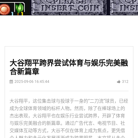
大谷翔平跨界尝试体育与娱乐完美融
合新篇章
2025-09-06 16:45:44
312
大谷翔平，这位集击球与投球于一身的“二刀流”球员，已经
成为全球体育领域的标杆人物。然而，除了在棒球场上的
杰出表现，大谷翔平也在娱乐行业尝试跨界，开辟了体育
与娱乐完美融合的新篇章。通过广告代言、电视节目、社
交媒体互动等方式，大谷不仅在体育上成为焦点，更凭借