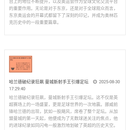
台上的地位不断提升，以及奥运会作为全球文化交流平台
的重要作用。无论是对于东京，还是对于全球观众而言，
东京奥运会的开幕式都留下了深刻的印记，并成为奥林匹
克历史中的一段重要篇章。
哈兰德破纪录狂飙 曼城新射手王引爆足坛
2025-08-30
17:29:40
哈兰德破纪录狂飙，曼城新射手王引爆足坛。这不仅是英
超赛场上的一场盛宴，更是足球世界的一次地震。挪威前
锋哈兰德的出现，犹如一股飓风，席卷了整个足坛。从加
盟曼城的第一天起，他便成为了无数球迷关注的焦点，他
的进球纪录如同闪电一般激烈地划破了英超的历史天空。