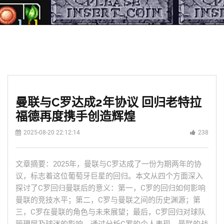
曼联与C罗达成2年协议 回归老特拉
福德再度携手创造辉煌
2025-08-20 22:12:14
238
文章摘要：2025年，曼联与C罗达成了一份为期两年的协
议，标志着这位葡萄牙巨星的回归。本文从四个方面深入
探讨了C罗回归曼联后的意义：第一，C罗的回归如何影响
曼联的竞技水平；第二，C罗与曼联之间的历史渊源；第
三，C罗在曼联的角色与未来展望；最后，C罗回归对球队