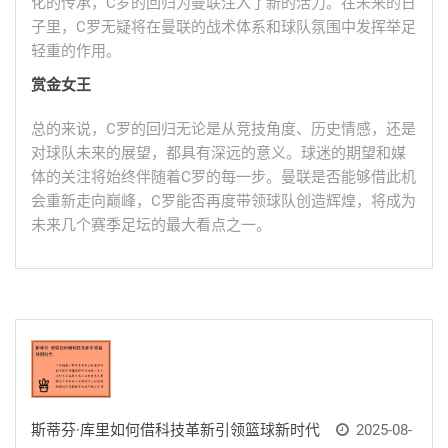
化的传承，C罗的回归为曼联注入了新的活力。在未来的日
子里，C罗无疑将在曼联的战术体系和球队氛围中发挥举足
轻重的作用。
赏金女王
总的来说，C罗的回归无论是从竞技角度、历史情感，还是
对球队未来的展望，都具有深远的意义。球迷的期望和媒
体的关注将始终伴随着C罗的每一步。曼联是否能够借此机
会重新走向巅峰，C罗能否再度带领球队创造辉煌，将成为
未来几个赛季足坛的最大看点之一。
斯蒂芬·库里如何借科技革新引领篮球新时代
2025-08-