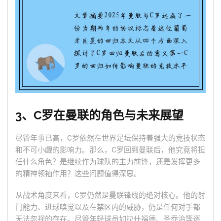
3、C罗在曼联的角色与未来展望
尽管年事已高，C罗依然在世界足坛保持着强大的竞技状态
和不可小觑的影响力。那么，C罗回到曼联后，他究竟将担
任什么角色？是继续作为球队的主力前锋，还是发挥更多
的精神领袖作用？这些问题值得深思。
从战术角度来看，C罗仍然是曼联锋线的绝对核心。他的射
门能力、进球嗅觉以及在禁区内的威胁，仍是任何对手都
无法忽视的存在。尽管年轻球员如拉什福德、圣乔治等逐