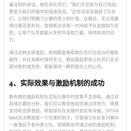
番深刻的讲话。他告诉队员们：“我们不仅是为自己而战，
更是为我们的城市和球迷而战。”这些话深深激励了队友
们，让他们明确了比赛的意义和价值。在赛后，无论是赢
得比赛还是失利，詹姆斯总会第一时间给予队友鼓励与安
慰，让每个队员都能从失败中汲取力量，保持前进的动
力。
通过这种言辞激励，詹姆斯能够帮助队员们在低谷时重新
振作，并在高峰时保持专注。赛后鼓励更是让队员们无论
面对胜利或失败，都能保持一颗积极向上的心态。
4、实际效果与激励机制的成功
勒布朗的激励机制在实际比赛中的效果不言而喻。通过对
具体比赛的分析，我们可以看到他如何通过领导力、情感
支持和言辞激励，帮助球队在关键时刻实现突破。2016年
NBA总决赛就是一个完美的例子。尽管骑士队在系列赛中
一度落后于金州勇士队，詹姆斯依然通过他的激励机制，