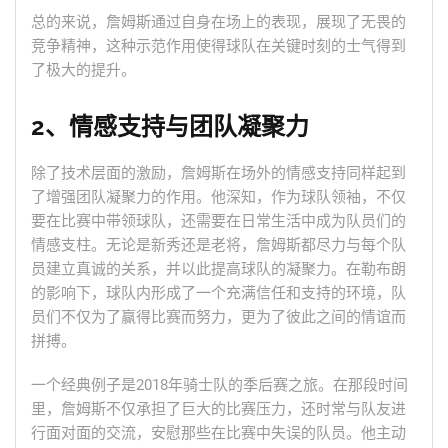
总的来说，詹姆斯通过自身在场上的表现，展现了无畏的
竞争精神，这种示范作用使得球队在关键时刻的士气得到
了极大的提升。
2、情感支持与团队凝聚力
除了技术层面的激励，詹姆斯在场外的情感支持同样起到
了增强团队凝聚力的作用。他深知，作为球队领袖，不仅
要在比赛中带领球队，还需要在日常生活中成为队员们的
情感支柱。无论是新秀还是老将，詹姆斯都尽力与每个队
员建立真诚的关系，并以此提高球队的凝聚力。在勒布朗
的影响下，球队内形成了一个充满信任和支持的环境，队
员们不仅为了赢得比赛而努力，更为了彼此之间的情谊而
拼搏。
一个经典例子是2018年骑士队的季后赛之旅。在那段时间
里，詹姆斯不仅承担了巨大的比赛压力，还时常与队友进
行面对面的交流，安慰那些在比赛中失误的队员。他主动