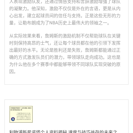
人表现激励队友，还通过情感支持和言辞激励增强了球队
的凝聚力。他深知，激励不仅仅是外在的言语，更是从内
心出发，建立起球员间的信任与支持。正是这些无形的力
量，让勒布朗成为了NBA历史上最伟大的领袖之一。
从实际效果来看，詹姆斯的激励机制不仅帮助球队在关键
时刻保持高昂的士气，还让每个球员都在他的引领下发挥
出最好的水平。无论是胜利还是失败，詹姆斯都能通过正
确的方式激发队员们的潜力，带领球队走向成功。这也是
为什么他在多个赛季中都能够带领不同球队实现突破的原
因。
利物浦新星诺塔个人资料揭秘 速度与技巧并存的未来之