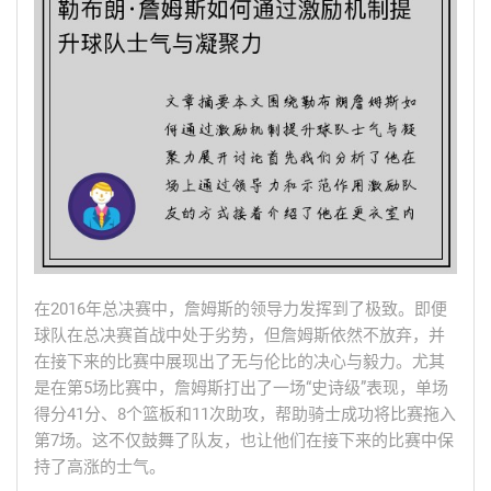
在2016年总决赛中，詹姆斯的领导力发挥到了极致。即便
球队在总决赛首战中处于劣势，但詹姆斯依然不放弃，并
在接下来的比赛中展现出了无与伦比的决心与毅力。尤其
是在第5场比赛中，詹姆斯打出了一场“史诗级”表现，单场
得分41分、8个篮板和11次助攻，帮助骑士成功将比赛拖入
第7场。这不仅鼓舞了队友，也让他们在接下来的比赛中保
持了高涨的士气。