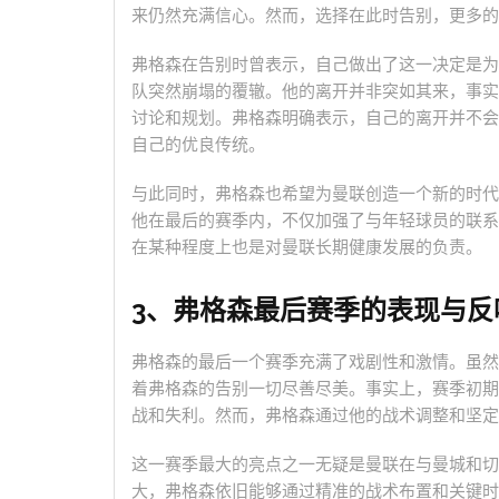
来仍然充满信心。然而，选择在此时告别，更多的
弗格森在告别时曾表示，自己做出了这一决定是为
队突然崩塌的覆辙。他的离开并非突如其来，事实
讨论和规划。弗格森明确表示，自己的离开并不会
自己的优良传统。
与此同时，弗格森也希望为曼联创造一个新的时代
他在最后的赛季内，不仅加强了与年轻球员的联系
在某种程度上也是对曼联长期健康发展的负责。
3、弗格森最后赛季的表现与反
弗格森的最后一个赛季充满了戏剧性和激情。虽然
着弗格森的告别一切尽善尽美。事实上，赛季初期
战和失利。然而，弗格森通过他的战术调整和坚定
这一赛季最大的亮点之一无疑是曼联在与曼城和切
大，弗格森依旧能够通过精准的战术布置和关键时