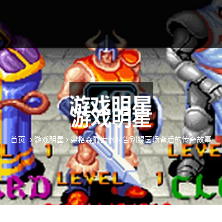
游戏明星
首页
游戏明星
弗格森爵士何时告别绿茵场背后的传奇故事