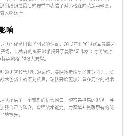
迷们纷纷在最后的赛季中表达了对弗格森的感激与敬意，
奇人物送行。
影响
队的成绩出现了明显的波动，2013年到2014赛季曼联未
冠赛场。弗格森的离开似乎揭开了曼联“无弗格森时代”的序
弗格森风格”的强大支撑。
帅的更替和管理层的调整，曼联逐步恢复了其竞争力。长
战术创新上的深刻反思，球队开始更加注重多元化的战术
球队提供了一个崭新的机会窗口。随着弗格森的退场，英
加强自己的阵容，增强战术能力，力图填补曼联原有的统
平的提升。