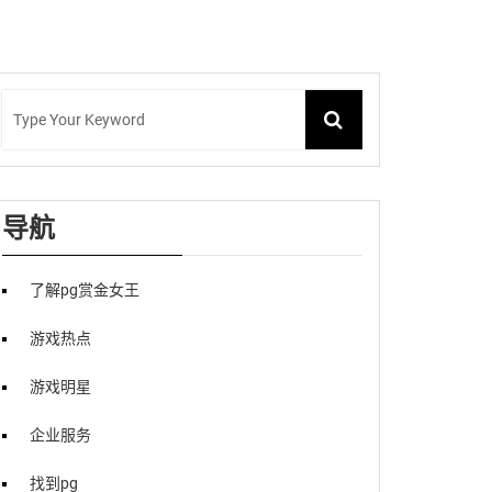
导航
了解pg赏金女王
游戏热点
游戏明星
企业服务
找到pg