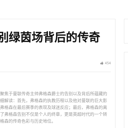
别绿茵场背后的传奇
454
聚焦于曼联传奇主帅弗格森爵士的告别以及背后所蕴藏的
细解读：首先，弗格森的执教历程以及他对曼联的巨大影
弗格森在最后赛季的表现及球迷反应；最后，弗格森的离
了弗格森告别不仅是个人的终章，更是英超时代的一个转
格森的传奇色彩与历史地位。