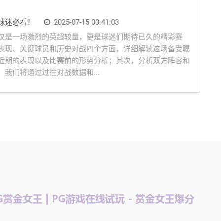
球迷必看！
2025-07-15 03:41:03
仅是一场激烈的英超较量，更是球迷们期待已久的精彩赛
表现、关键球员和历史对战四个方面，详细解读这场备受瞩
近期的表现以及比赛前的形势分析；其次，分析双方阵容和
我们将通过过往对战数据和...