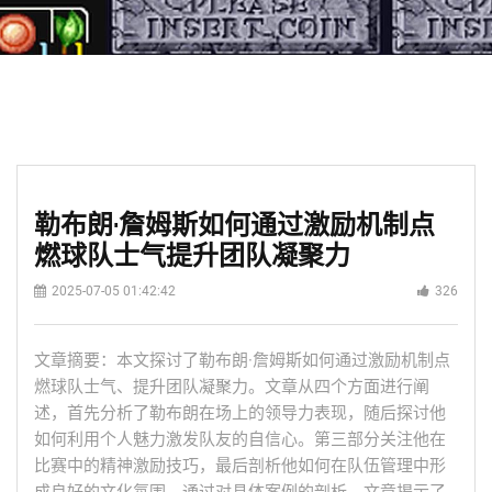
勒布朗·詹姆斯如何通过激励机制点
燃球队士气提升团队凝聚力
2025-07-05 01:42:42
326
文章摘要：本文探讨了勒布朗·詹姆斯如何通过激励机制点
燃球队士气、提升团队凝聚力。文章从四个方面进行阐
述，首先分析了勒布朗在场上的领导力表现，随后探讨他
如何利用个人魅力激发队友的自信心。第三部分关注他在
比赛中的精神激励技巧，最后剖析他如何在队伍管理中形