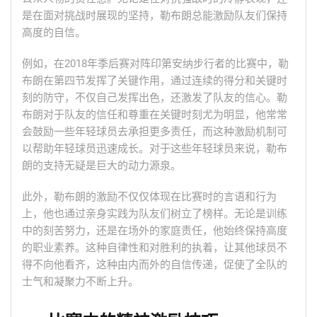
是在面对挑战时展现的坚持，勒布朗总能激励队友们保持
高度的自信。
例如，在2018年季后赛对阵印第安纳步行者的比赛中，勒
布朗在第四节发挥了关键作用，通过连续的得分和关键时
刻的防守，不仅自己发挥出色，还激发了队友的信心。勒
布朗对于队友的信任和尊重在关键时刻尤为明显，他常常
会鼓励一些年轻球员去承担更多责任，而这种激励机制可
以帮助年轻球员迅速成长。对于这些年轻球员来说，勒布
朗的支持无疑是巨大的动力源泉。
此外，勒布朗的激励不仅仅体现在比赛时的言语和行为
上，他也通过亲身实践为队友们树立了榜样。无论是训练
中的刻苦努力，还是在场外的家庭责任，他始终保持高度
的职业素养。这种自律性和对胜利的执着，让其他球员不
得不向他看齐，这种由内而外的自信传递，促使了全队的
士气和凝聚力不断上升。