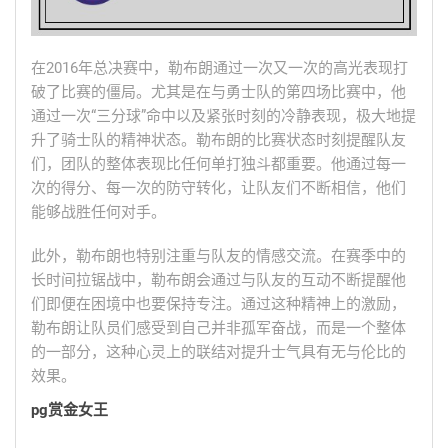
在2016年总决赛中，勒布朗通过一次又一次的高光表现打
破了比赛的僵局。尤其是在与勇士队的第四场比赛中，他
通过一次“三分球”命中以及紧张时刻的冷静表现，极大地提
升了骑士队的精神状态。勒布朗的比赛状态时刻提醒队友
们，团队的整体表现比任何单打独斗都重要。他通过每一
次的得分、每一次的防守转化，让队友们不断相信，他们
能够战胜任何对手。
此外，勒布朗也特别注重与队友的情感交流。在赛季中的
长时间拉锯战中，勒布朗会通过与队友的互动不断提醒他
们即便在困境中也要保持专注。通过这种精神上的激励，
勒布朗让队员们感受到自己并非孤军奋战，而是一个整体
的一部分，这种心灵上的联结对提升士气具有无与伦比的
效果。
pg赏金女王