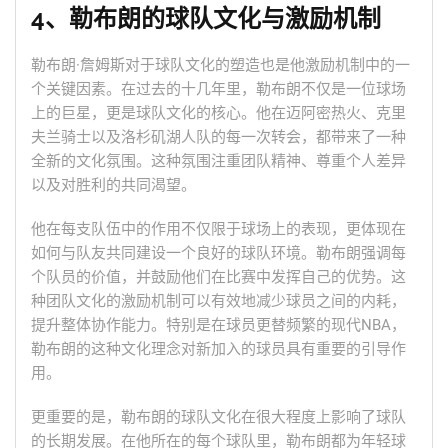
4、勒布朗的球队文化与激励机制
勒布朗·詹姆斯对于球队文化的塑造也是他激励机制中的一
个关键因素。在过去的十几年里，勒布朗不仅是一位球场
上的巨星，更是球队文化的核心。他在迈阿密热火、克里
夫兰骑士以及洛杉矶湖人队的每一次转会，都带来了一种
全新的文化氛围。这种氛围注重团队精神、尊重个人差异
以及对胜利的共同渴望。
他在每支队伍中的作用不仅限于球场上的表现，更体现在
如何与队友共同建设一个良好的球队环境。勒布朗强调每
个队员的价值，并鼓励他们在比赛中发挥自己的优势。这
种团队文化的激励机制可以有效地减少球员之间的内耗，
提升整体协作能力。特别是在球员更替频繁的现代NBA，
勒布朗的这种文化理念对新加入的球员具有重要的引导作
用。
更重要的是，勒布朗的球队文化在很大程度上影响了球队
的长期发展。在他所在的每个球队里，勒布朗都为年轻球