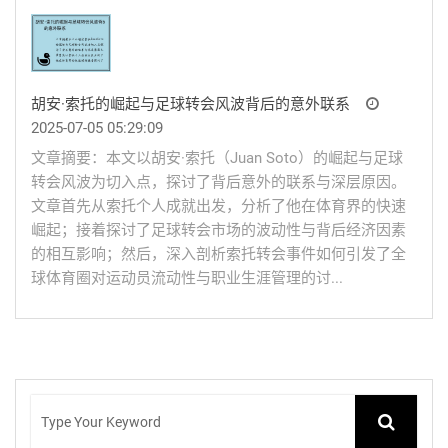
胡安·索托的崛起与足球转会风波背后的意外联系
2025-07-05 05:29:09
文章摘要：本文以胡安·索托（Juan Soto）的崛起与足球
转会风波为切入点，探讨了背后意外的联系与深层原因。
文章首先从索托个人成就出发，分析了他在体育界的快速
崛起；接着探讨了足球转会市场的波动性与背后经济因素
的相互影响；然后，深入剖析索托转会事件如何引发了全
球体育圈对运动员流动性与职业生涯管理的讨...