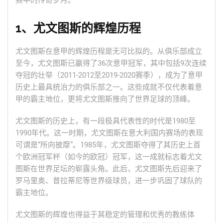
赛中的传奇岁月。
1、尤文图斯的辉煌历程
尤文图斯在意甲的辉煌历程是无可比拟的。从俱乐部成立
至今，尤文图斯已赢得了36次意甲冠军，其中包括9次连续
夺冠的壮举（2011-2012至2019-2020赛季），成为了意甲
历史上最具统治力的俱乐部之一。这些成就不仅代表着意
甲的霸主地位，更将尤文图斯推向了世界足球的顶峰。
尤文图斯的历史上，有一段极具代表性的时代是1980至
1990年代。这一时期，尤文图斯在意大利国内赛场的表现
可谓是“所向披靡”。1985年，尤文图斯夺得了其历史上首
个欧洲冠军杯（如今的欧冠）冠军，这一成就标志着尤文
图斯在世界足坛的崭露头角。此后，尤文图斯先后迎来了
罗马里奥、普拉蒂尼等世界级球员，进一步巩固了球队的
霸主地位。
尤文图斯的辉煌也得益于其稳定的管理和优秀的教练体