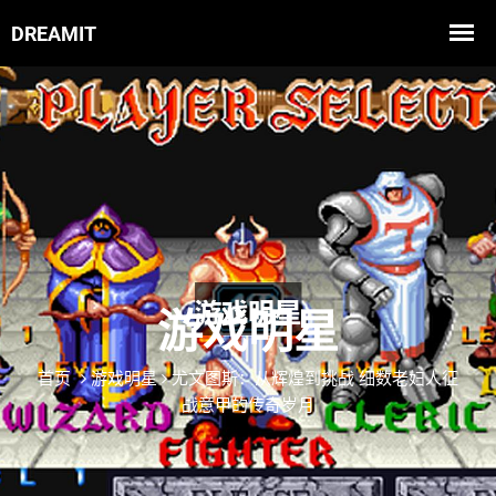
游戏明星
首页
游戏明星
尤文图斯：从辉煌到挑战 细数老妇人征
战意甲的传奇岁月