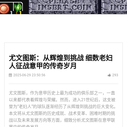
尤文图斯：从辉煌到挑战 细数老妇
人征战意甲的传奇岁月
2025-06-29 23:50:56
293
尤文图斯，作为意甲历史上最为成功的俱乐部之一，一直
以来都代表着辉煌与荣耀。然而，进入21世纪后，这支被
誉为“老妇人”的球队逐渐经历了从辉煌到挑战的巨大变化。
本文将从尤文图斯的历史成就、战术变革、困难时期的挑
战以及未来发展方向等方面，细致分析尤文图斯在意甲联