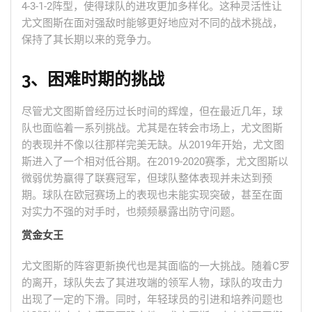
4-3-1-2阵型，使得球队的进攻更加多样化。这种灵活性让
尤文图斯在面对强敌时能够更好地应对不同的战术挑战，
保持了其长期以来的竞争力。
3、困难时期的挑战
尽管尤文图斯曾经历过长时间的辉煌，但在最近几年，球
队也面临着一系列挑战。尤其是在转会市场上，尤文图斯
的表现并不像以往那样完美无缺。从2019年开始，尤文图
斯进入了一个相对低谷期。在2019-2020赛季，尤文图斯以
微弱优势赢得了联赛冠军，但球队整体表现并未达到预
期。球队在欧冠赛场上的表现也未能实现突破，甚至在面
对实力不强的对手时，也频频暴露出防守问题。
赏金女王
尤文图斯的阵容更新换代也是其面临的一大挑战。随着C罗
的离开，球队失去了其进攻端的领军人物，球队的攻击力
出现了一定的下滑。同时，年轻球员的引进和培养问题也