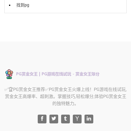
找到pg
✅🏆PG赏金女王推荐✅PG赏金女王火爆上线！PG游戏在线试玩,
赏金女王高爆率、超刺激。掌握技巧,轻松爆分,体验PG赏金女王
的独特魅力。