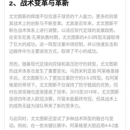
2、战术变革与革新
尤文图斯的辉煌不仅仅源于球员的个人能力，更多的则是
其战术上的创新与不断变革。尤其是近年来，尤文图斯不
断在战术体系上进行调整，以适应现代足球的发展趋势。
在安东尼奥·孔蒂执教时期，尤文图斯的4-3-3阵型无疑取得
了巨大的成功。这一阵型注重中场控制，并以快速反击和
边路传中为主要进攻方式，取得了不小的成功。
然而，随着现代足球向控球和高压防守的转型，尤文图斯
的战术体系也发生了重要变化。马西米利亚诺·阿莱格里接
手后，尤文图斯引入了更加注重防守的3-5-2阵型。在阿莱
格里的带领下，尤文图斯不仅保持了防守稳固的优势，同
时在进攻端也逐渐提高了效率。2015至2018年，尤文图斯
连续四年进入欧冠决赛，尽管未能最终夺冠，但其战术上
的成熟无疑为球队带来了新的竞争力。
与此同时，尤文图斯还尝试了多种战术阵型的融合与变
动。例如，在一些关键比赛中，阿莱格里大胆启用4-4-2或