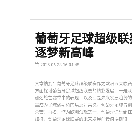
葡萄牙足球超级联
逐梦新高峰
2025-06-23 16:04:48
文章摘要：葡萄牙足球超级联赛作为欧洲五大联赛
方面探讨葡萄牙足球超级联赛的精彩发展：一是联
洲劲旅在赛季中的表现，以及四是未来发展趋势的
量成为了球迷期待的焦点；其次，葡萄牙足球青训
荣誉；再者，作为欧洲劲旅之一，葡萄牙俱乐部在
加持，葡萄牙足球联赛的未来发展前景值得期待。