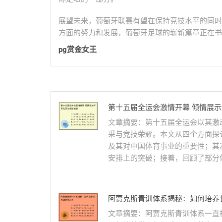
展望未来，葡萄牙联赛有望在保持竞技水平的同时
方面的努力和发展，葡萄牙足球的崭新篇章正在书
pg赏金女王
第十五届全运会激情开幕 倾情展
文章摘要：第十五届全运会以其激
采与竞技荣耀。本文从四个方面探
及其对中国体育事业的重要性；其
安排上的突破；接着，回顾了部分体
阿贾克斯青训体系揭秘：如何培养
文章摘要：阿贾克斯青训体系一直