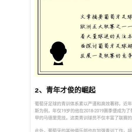
2、青年才俊的崛起
葡萄牙足球的青训体系素以严谨和高效著称，近年
斯为例，年仅19岁的他在2018-2019赛季便
甲的马德里竞技。这类青训球员不仅丰富了联赛的
此外，葡萄牙的其他俱乐部也在加强青训工作，培