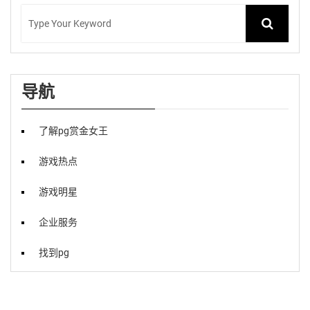
导航
了解pg赏金女王
游戏热点
游戏明星
企业服务
找到pg