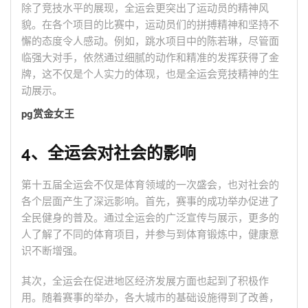
除了竞技水平的展现，全运会更突出了运动员的精神风
貌。在各个项目的比赛中，运动员们的拼搏精神和坚持不
懈的态度令人感动。例如，跳水项目中的陈若琳，尽管面
临强大对手，依然通过细腻的动作和精准的发挥获得了金
牌，这不仅是个人实力的体现，也是全运会竞技精神的生
动展示。
pg赏金女王
4、全运会对社会的影响
第十五届全运会不仅是体育领域的一次盛会，也对社会的
各个层面产生了深远影响。首先，赛事的成功举办促进了
全民健身的普及。通过全运会的广泛宣传与展示，更多的
人了解了不同的体育项目，并参与到体育锻炼中，健康意
识不断增强。
其次，全运会在促进地区经济发展方面也起到了积极作
用。随着赛事的举办，各大城市的基础设施得到了改善，