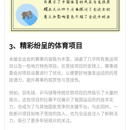
3、精彩纷呈的体育项目
本届全运会的赛事内容极为丰富，涵盖了几乎所有奥运项
目以及一些地方特色项目。在竞技项目的安排上，赛事组
委会对项目设置进行了优化，以便更好地激发运动员的竞
技潜力，提升赛事的观赏性与竞技性。
例如，羽毛球、乒乓球等传统优势项目仍然吸引了大量的
观众。这些项目的比赛不仅展示了我国运动员的技术实
力，也成为了与其他国家竞争的关键平台。与此同时，一
些新兴项目如电子竞技的加入，也为全运会注入了新鲜活
力，吸引了更多年轻观众的关注。