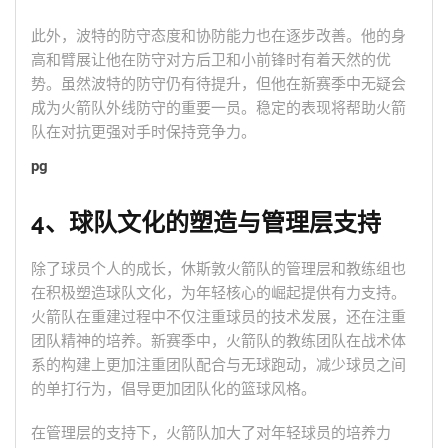
此外，波特的防守态度和协防能力也在逐步改善。他的身
高和臂展让他在防守对方后卫和小前锋时有着天然的优
势。虽然波特的防守仍有待提升，但他在新赛季中无疑会
成为火箭队外线防守的重要一员。稳定的表现将帮助火箭
队在对抗更强对手时保持竞争力。
pg
4、球队文化的塑造与管理层支持
除了球员个人的成长，休斯敦火箭队的管理层和教练组也
在积极塑造球队文化，为年轻核心的崛起提供有力支持。
火箭队在重建过程中不仅注重球员的技术发展，还在注重
团队精神的培养。新赛季中，火箭队的教练团队在战术体
系的构建上更加注重团队配合与无球跑动，减少球员之间
的单打行为，倡导更加团队化的篮球风格。
在管理层的支持下，火箭队加大了对年轻球员的培养力