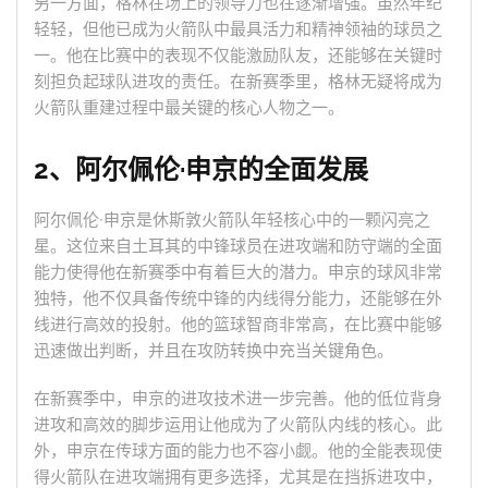
另一方面，格林在场上的领导力也在逐渐增强。虽然年纪
轻轻，但他已成为火箭队中最具活力和精神领袖的球员之
一。他在比赛中的表现不仅能激励队友，还能够在关键时
刻担负起球队进攻的责任。在新赛季里，格林无疑将成为
火箭队重建过程中最关键的核心人物之一。
2、阿尔佩伦·申京的全面发展
阿尔佩伦·申京是休斯敦火箭队年轻核心中的一颗闪亮之
星。这位来自土耳其的中锋球员在进攻端和防守端的全面
能力使得他在新赛季中有着巨大的潜力。申京的球风非常
独特，他不仅具备传统中锋的内线得分能力，还能够在外
线进行高效的投射。他的篮球智商非常高，在比赛中能够
迅速做出判断，并且在攻防转换中充当关键角色。
在新赛季中，申京的进攻技术进一步完善。他的低位背身
进攻和高效的脚步运用让他成为了火箭队内线的核心。此
外，申京在传球方面的能力也不容小觑。他的全能表现使
得火箭队在进攻端拥有更多选择，尤其是在挡拆进攻中，