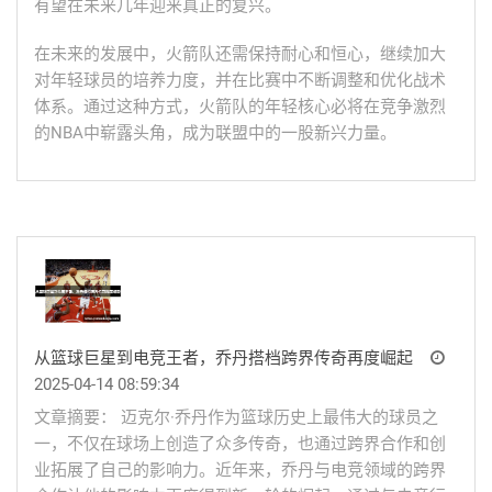
有望在未来几年迎来真正的复兴。
在未来的发展中，火箭队还需保持耐心和恒心，继续加大
对年轻球员的培养力度，并在比赛中不断调整和优化战术
体系。通过这种方式，火箭队的年轻核心必将在竞争激烈
的NBA中崭露头角，成为联盟中的一股新兴力量。
从篮球巨星到电竞王者，乔丹搭档跨界传奇再度崛起
2025-04-14 08:59:34
文章摘要： 迈克尔·乔丹作为篮球历史上最伟大的球员之
一，不仅在球场上创造了众多传奇，也通过跨界合作和创
业拓展了自己的影响力。近年来，乔丹与电竞领域的跨界