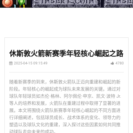
休斯敦火箭新赛季年轻核心崛起之路
2025-04-15 09:15:49
4780
随着新赛季的到来，休斯敦火箭队正迈向重建和崛起的新
阶段。年轻核心的崛起成为球队未来发展的关键。通过对
球队年轻球员如杰伦·格林、阿尔佩伦·申京、凯文·波特 Jr.
等人的培养和发展，火箭队在重建过程中取得了显著的进
展。本文将围绕火箭队新赛季年轻核心崛起的不同方面进
行详细阐述，包括球员成长、战术体系的变化、领导力的
塑造以及球队文化的重建，深入探讨这些因素如何共同推
动球队走向未来的成功。