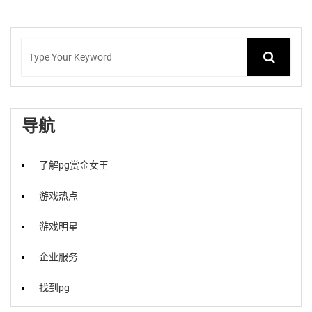
导航
了解pg赏金女王
游戏热点
游戏明星
企业服务
找到pg