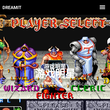
游戏明星
首页
游戏明星
休斯敦火箭新赛季年轻核心崛起之路