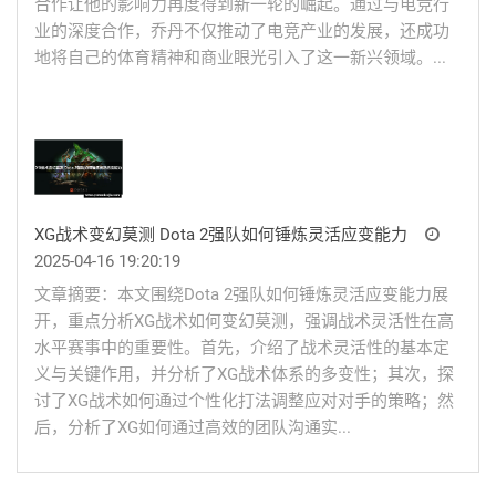
合作让他的影响力再度得到新一轮的崛起。通过与电竞行
业的深度合作，乔丹不仅推动了电竞产业的发展，还成功
地将自己的体育精神和商业眼光引入了这一新兴领域。...
XG战术变幻莫测 Dota 2强队如何锤炼灵活应变能力
2025-04-16 19:20:19
文章摘要：本文围绕Dota 2强队如何锤炼灵活应变能力展
开，重点分析XG战术如何变幻莫测，强调战术灵活性在高
水平赛事中的重要性。首先，介绍了战术灵活性的基本定
义与关键作用，并分析了XG战术体系的多变性；其次，探
讨了XG战术如何通过个性化打法调整应对对手的策略；然
后，分析了XG如何通过高效的团队沟通实...