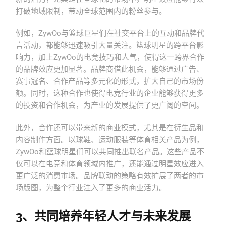
打破地域限制，带动全球范围内的粉丝参与。
例如，ZywOo与篮球巨星们在社交平台上的互动和品牌代
言活动，都能够迅速吸引大量关注。篮球明星的跨平台影
响力，加上ZywOo的电竞技巧和人气，使得这一跨界合作
的品牌效应更加显著。品牌商借此机会，能够通过广告、
赛事冠名、合作产品等多元化的形式，扩大自己的市场份
额。同时，这种合作也使得电竞行业的企业能够获得更多
的投资和合作机会，为产业的发展提供了更广阔的空间。
此外，合作还可以带来新的商业模式，尤其是在衍生品和
内容制作方面。以球鞋、运动服装等体育相关产品为例，
ZywOo和篮球明星们可以共同推出联名产品。这些产品不
仅可以在电竞和体育领域内推广，还能通过明星效应进入
更广泛的消费市场。品牌联动的策略有效扩展了两者的市
场版图，为整个行业注入了更多的商业活力。
3、共同培养年轻人才与未来发展