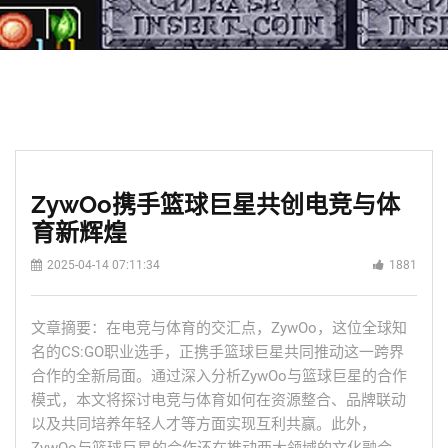
ZywOo携手篮球巨星共创电竞与体
育新辉煌
2025-04-14 07:11:34
1881
文章摘要：在电竞与体育的交汇点，ZywOo，这位全球知
名的CS:GO职业选手，正携手篮球巨星共同推动这一跨界
合作的全新局面。通过深入分析ZywOo与篮球巨星的合作
模式，本文将探讨电竞与体育如何在资源整合、品牌联动
以及共同培养年轻人才等方面实现互利共赢。此外，