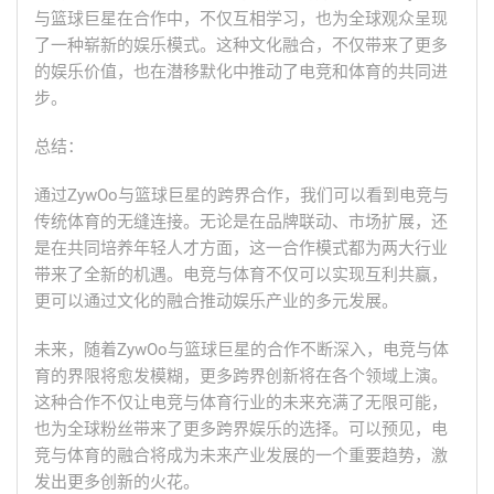
与篮球巨星在合作中，不仅互相学习，也为全球观众呈现
了一种崭新的娱乐模式。这种文化融合，不仅带来了更多
的娱乐价值，也在潜移默化中推动了电竞和体育的共同进
步。
总结：
通过ZywOo与篮球巨星的跨界合作，我们可以看到电竞与
传统体育的无缝连接。无论是在品牌联动、市场扩展，还
是在共同培养年轻人才方面，这一合作模式都为两大行业
带来了全新的机遇。电竞与体育不仅可以实现互利共赢，
更可以通过文化的融合推动娱乐产业的多元发展。
未来，随着ZywOo与篮球巨星的合作不断深入，电竞与体
育的界限将愈发模糊，更多跨界创新将在各个领域上演。
这种合作不仅让电竞与体育行业的未来充满了无限可能，
也为全球粉丝带来了更多跨界娱乐的选择。可以预见，电
竞与体育的融合将成为未来产业发展的一个重要趋势，激
发出更多创新的火花。