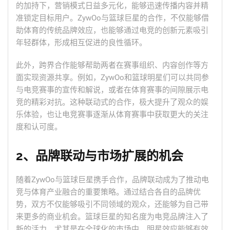
的加持下，营销模式日益多元化，能够迅速传播内容并精
准锁定目标用户。ZywOo与篮球巨星的合作，不仅能够借
助体育的传统品牌效应，也能够通过电竞的创新元素吸引
年轻群体，形成相互促进的良性循环。
此外，跨界合作能够帮助两者在赛事组织、内容创作等方
面实现资源共享。例如，ZywOo和篮球明星们可以共同参
与电竞赛事的宣传和解说，或者在体育赛事的间隙展示电
竞的精彩对抗。这种联动式的合作，极大提升了观众的娱
乐体验，也让电竞赛事逐渐从体育赛事中获取更大的关注
度和认可度。
2、品牌联动与市场扩展的机会
随着ZywOo与篮球巨星携手合作，品牌联动成为了推动电
竞与体育产业融合的重要策略。通过结合各自的品牌优
势，双方不仅能够吸引不同领域的观众，还能够为自己带
来更多的商业机会。篮球巨星的知名度为电竞品牌注入了
新的活力，尤其是在全球化的市场中，明星效应能够有效