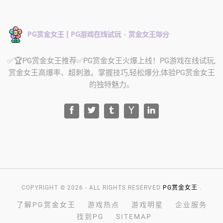
✅🏆PG赏金女王推荐✅PG赏金女王火爆上线！PG游戏在线试玩,
赏金女王高爆率、超刺激。掌握技巧,轻松爆分,体验PG赏金女王
的独特魅力。
COPYRIGHT © 2026 - ALL RIGHTS RESERVED
PG赏金女王
.
了解PG赏金女王
游戏热点
游戏明星
企业服务
找到PG
SITEMAP